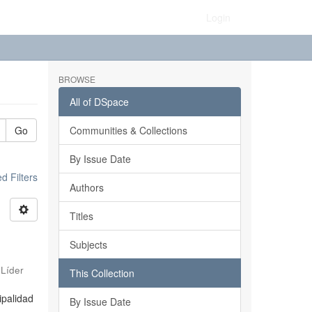
Login
BROWSE
All of DSpace
Go
Communities & Collections
By Issue Date
 Filters
Authors
Titles
Subjects
 Líder
This Collection
ipalidad
By Issue Date