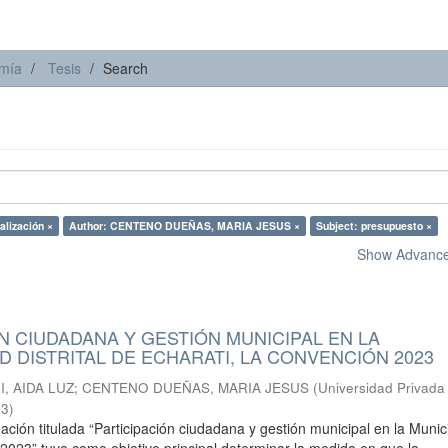
omía
Tesis
Search
alización ×
Author: CENTENO DUEÑAS, MARIA JESUS ×
Subject: presupuesto ×
Show Advanced
N CIUDADANA Y GESTIÓN MUNICIPAL EN LA
D DISTRITAL DE ECHARATI, LA CONVENCIÓN 2023
, AIDA LUZ
;
CENTENO DUEÑAS, MARIA JESUS
(
Universidad Privada
03
)
ación titulada “Participación ciudadana y gestión municipal en la Munic