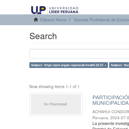
DSpace Home
Escuela Profesional de Econ
Search
Subject: https://purl.org/pe-repo/ocde/ford#5.02.01 ×
Subject: fisc
Now showing items 1-1 of 1
PARTICIPACIÓ
MUNICIPALIDA
ACHAHUI CONDORI
Peruana
,
2024-07-
La presente investig