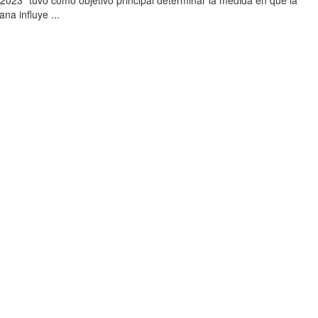
i 2023” tuvo como objetivo principal determinar la medida en que la
na influye ...