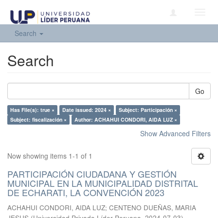
Toggl
navig
Search
Search
Go
Has File(s): true ×
Date issued: 2024 ×
Subject: Participación ×
Subject: fiscalización ×
Author: ACHAHUI CONDORI, AIDA LUZ ×
Show Advanced Filters
Now showing items 1-1 of 1
PARTICIPACIÓN CIUDADANA Y GESTIÓN
MUNICIPAL EN LA MUNICIPALIDAD DISTRITAL
DE ECHARATI, LA CONVENCIÓN 2023
ACHAHUI CONDORI, AIDA LUZ
;
CENTENO DUEÑAS, MARIA
JESUS
(
Universidad Privada Líder Peruana
,
2024-07-03
)